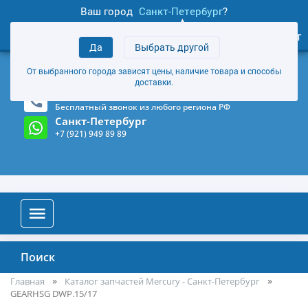
Ваш город
Санкт-Петербург
?
1
0
Личный кабинет
Да
Выбрать другой
товаров
+7 (921) 949 89 89
От выбранного города зависят цены, наличие товара и способы
Магазин и склад в Санкт-Петербурге
(Карта)
доставки.
8-800-555-85-81
Бесплатный звонок из любого региона РФ
Санкт-Петербург
+7 (921) 949 89 89
Поиск
Главная
Каталог запчастей Mercury - Санкт-Петербург
GEARHSG DWP.15/17