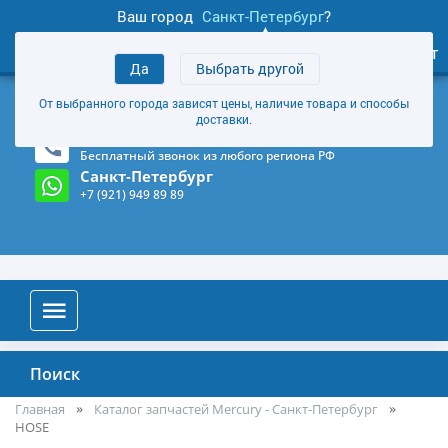
Ваш город
Санкт-Петербург
?
1
0
Личный кабинет
Да
Выбрать другой
товаров
+7 (921) 949 89 89
От выбранного города зависят цены, наличие товара и способы
Магазин и склад в Санкт-Петербурге
(Карта)
доставки.
8-800-555-85-81
Бесплатный звонок из любого региона РФ
Санкт-Петербург
+7 (921) 949 89 89
Поиск
Главная
Каталог запчастей Mercury - Санкт-Петербург
HOSE