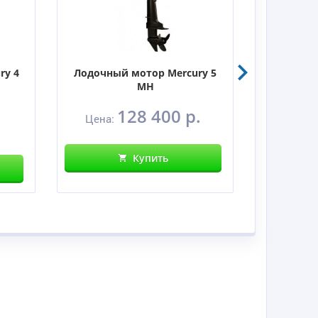
ry 4
Лодочный мотор Mercury 5
Лодочны
MH
128 400 р.
Цена:
Цен
Купить