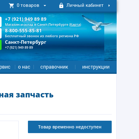
0 товаров
Личный кабинет
+7 (921) 949 89 89
Магазин и склад в Санкт-Петербурге
(Карта)
8-800-555-85-81
Бесплатный звонок из любого региона РФ
Санкт-Петербург
+7 (921) 949 89 89
рвис
о нас
справочник
инструкции
ная запчасть
Товар временно недоступен