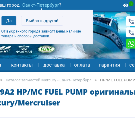
1
аш город
Санкт-Петербург
?
Да
Выбрать другой
От выбранного города зависят цены, наличие
товара и способы доставки.
и
контакты
доставка
оплата
гарантия
се
Каталог запчастей Mercury - Санкт-Петербург
HP/MC FUEL PUMP
69A2 HP/MC FUEL PUMP оригиналь
ury/Mercruiser