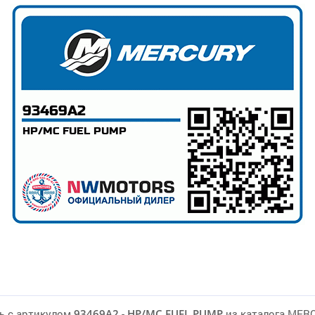
ь с артикулом
93469A2
-
HP/MC FUEL PUMP
из каталога MER