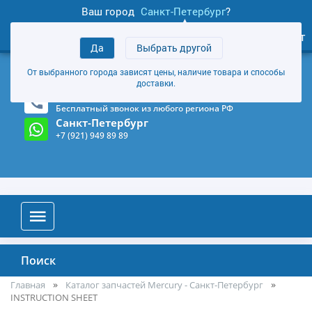
Ваш город
Санкт-Петербург
?
1
0
Личный кабинет
Да
Выбрать другой
товаров
+7 (921) 949 89 89
От выбранного города зависят цены, наличие товара и способы
Магазин и склад в Санкт-Петербурге
(Карта)
доставки.
8-800-555-85-81
Бесплатный звонок из любого региона РФ
Санкт-Петербург
+7 (921) 949 89 89
Поиск
Главная
Каталог запчастей Mercury - Санкт-Петербург
INSTRUCTION SHEET