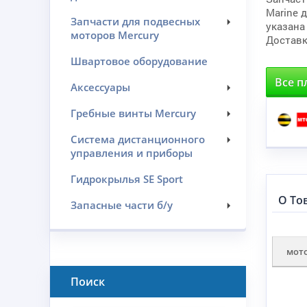
Marine 
Запчасти для подвесных
указана
моторов Mercury
Доставк
Швартовое оборудование
Все п
Аксессуары
Гребные винты Mercury
Система дистанционного
управления и приборы
Гидрокрылья SE Sport
О То
Запасные части б/у
мот
Поиск