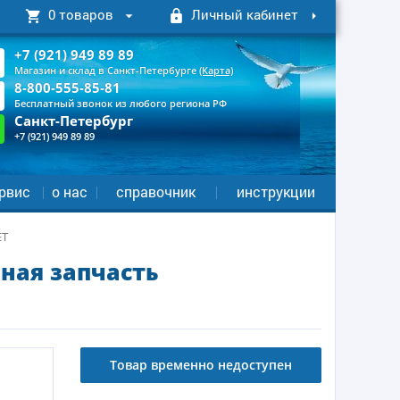
0 товаров
Личный кабинет
+7 (921) 949 89 89
Магазин и склад в Санкт-Петербурге
(Карта)
8-800-555-85-81
Бесплатный звонок из любого региона РФ
Санкт-Петербург
+7 (921) 949 89 89
рвис
о нас
справочник
инструкции
ET
ная запчасть
Товар временно недоступен