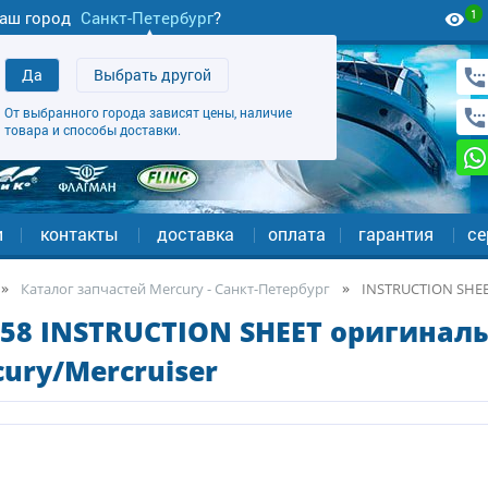
1
аш город
Санкт-Петербург
?
Да
Выбрать другой
От выбранного города зависят цены, наличие
товара и способы доставки.
и
контакты
доставка
оплата
гарантия
се
Каталог запчастей Mercury - Санкт-Петербург
INSTRUCTION SHE
58 INSTRUCTION SHEET оригиналь
ury/Mercruiser