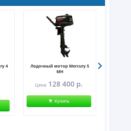
ry 4
Лодочный мотор Mercury 5
Лодочны
MH
128 400 р.
Цена:
Цен
Купить