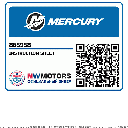
ь с артикулом
865958
-
INSTRUCTION SHEET
из каталога MER