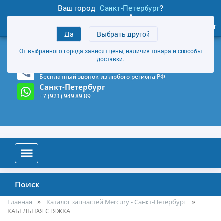
Ваш город
Санкт-Петербург
?
1
0
Личный кабинет
Да
Выбрать другой
товаров
+7 (921) 949 89 89
От выбранного города зависят цены, наличие товара и способы
Магазин и склад в Санкт-Петербурге
(Карта)
доставки.
8-800-555-85-81
Бесплатный звонок из любого региона РФ
Санкт-Петербург
+7 (921) 949 89 89
Поиск
Главная
Каталог запчастей Mercury - Санкт-Петербург
КАБЕЛЬНАЯ СТЯЖКА