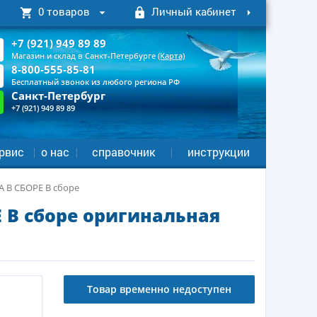
0 товаров
Личный кабинет
+7 (921) 949 89 89
Магазин и склад в Санкт-Петербурге
(Карта)
8-800-555-85-81
Бесплатный звонок из любого региона РФ
Санкт-Петербург
+7 (921) 949 89 89
рвис
о нас
справочник
инструкции
 В СБОРЕ В сборе
 В сборе оригинальная
Товар временно недоступен