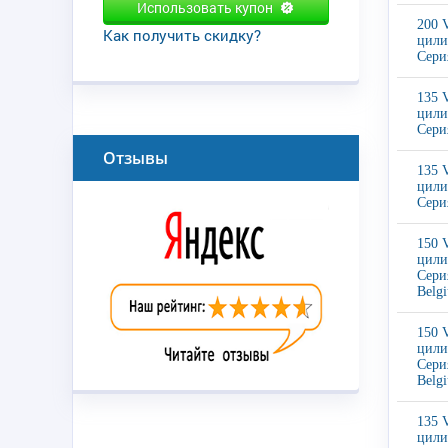
Использовать купон
200 
Как получить скидку?
цили
Сери
135 
цили
Сери
Отзывы
135 
цили
Сери
150 
цили
Сери
Belg
150 
цили
Сери
Belg
135 
цили