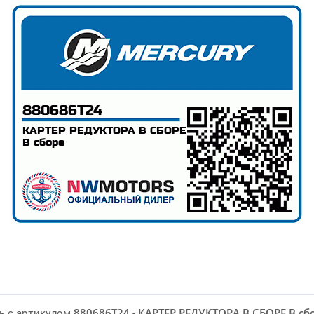
ь с артикулом
880686T24
-
КАРТЕР РЕДУКТОРА В СБОРЕ В сб