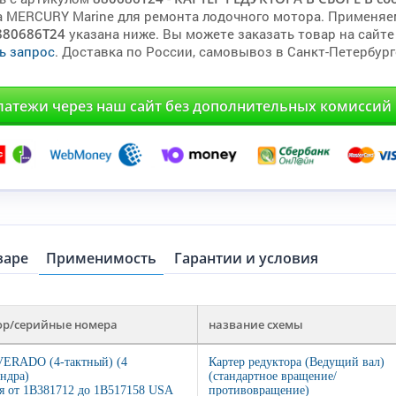
а MERCURY Marine для ремонта лодочного мотора. Применяе
880686T24
указана ниже. Вы можете заказать товар на сайте
ь запрос
. Доставка по России, самовывоз в Санкт-Петербург
латежи через наш сайт без дополнительных комиссий
варе
Применимость
Гарантии и условия
ор/серийные номера
название схемы
VERADO (4-тактный) (4
Картер редуктора (Ведущий вал)
ндра)
(стандартное вращение/
я от 1B381712 до 1B517158 USA
противовращение)