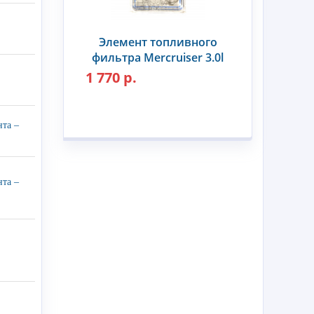
Элемент топливного
фильтра Mercruiser 3.0l
1 770 р.
нта –
нта –