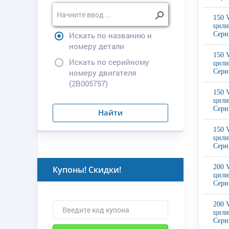
150 
цили
Искать по названию и
Сери
номеру детали
150 
Искать по серийному
цили
номеру двигателя
Сери
(2B005757)
150 
цили
Сери
Найти
150 
цили
Сери
200 
Купоны! Скидки!
цили
Сери
200 
цили
Сери