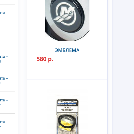
нта –
ЭМБЛЕМА
нта –
580 р.
е
нта –
е
нта –
е
нта –
е