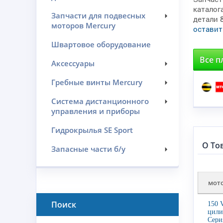
каталог
Запчасти для подвесных
детали
моторов Mercury
оставит
Швартовое оборудование
Все п
Аксессуары
Гребные винты Mercury
Система дистанционного
управления и приборы
Гидрокрылья SE Sport
О То
Запасные части б/у
мот
Поиск
150 
цили
Сери