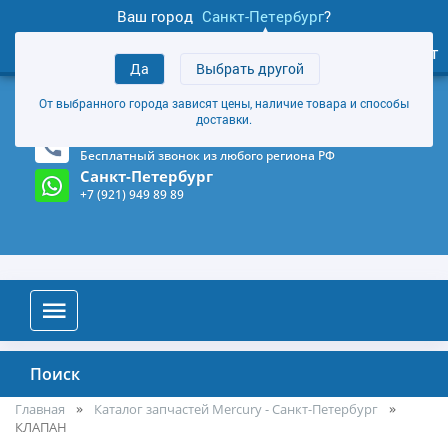
Ваш город
Санкт-Петербург
?
1
0
Личный кабинет
Да
Выбрать другой
товаров
+7 (921) 949 89 89
От выбранного города зависят цены, наличие товара и способы
Магазин и склад в Санкт-Петербурге
(Карта)
доставки.
8-800-555-85-81
Бесплатный звонок из любого региона РФ
Санкт-Петербург
+7 (921) 949 89 89
Поиск
Главная
Каталог запчастей Mercury - Санкт-Петербург
КЛАПАН