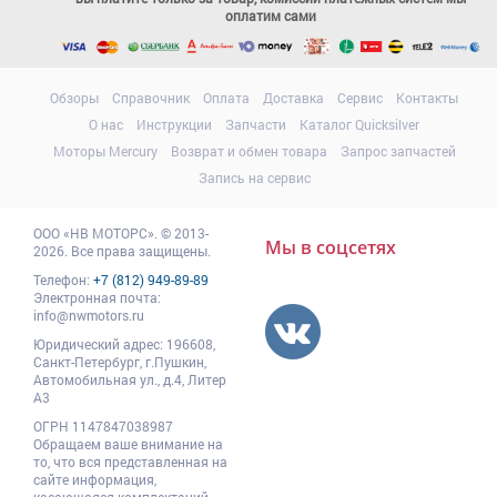
оплатим сами
Обзоры
Справочник
Оплата
Доставка
Сервис
Контакты
О нас
Инструкции
Запчасти
Каталог Quicksilver
Моторы Mercury
Возврат и обмен товара
Запрос запчастей
Запись на сервис
ООО
«НВ МОТОРС»
.
© 2013-
Мы в соцсетях
2026. Все права защищены.
Телефон:
+7 (812) 949-89-89
Электронная почта:
info@nwmotors.ru
Юридический адрес:
196608
,
Санкт-Петербург,
г.Пушкин
,
Автомобильная ул., д.4, Литер
А3
ОГРН 1147847038987
Обращаем ваше внимание на
то, что вся представленная на
сайте информация,
касающаяся комплектаций,