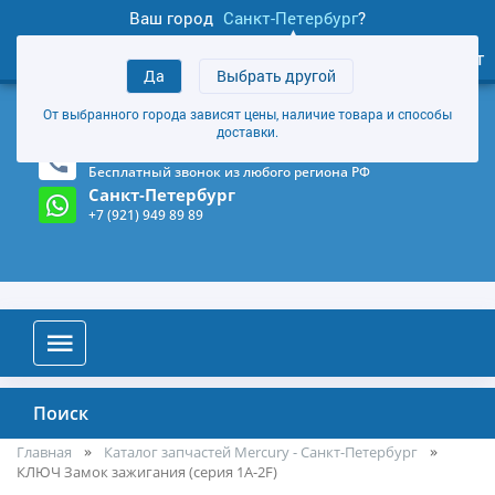
Ваш город
Санкт-Петербург
?
1
0
Личный кабинет
Да
Выбрать другой
товаров
+7 (921) 949 89 89
От выбранного города зависят цены, наличие товара и способы
Магазин и склад в Санкт-Петербурге
(Карта)
доставки.
8-800-555-85-81
Бесплатный звонок из любого региона РФ
Санкт-Петербург
+7 (921) 949 89 89
Поиск
Главная
Каталог запчастей Mercury - Санкт-Петербург
КЛЮЧ Замок зажигания (серия 1A-2F)