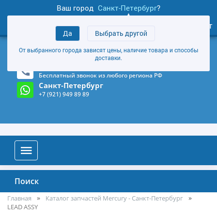
Ваш город
Санкт-Петербург
?
1
0
Личный кабинет
Да
Выбрать другой
товаров
+7 (921) 949 89 89
От выбранного города зависят цены, наличие товара и способы
Магазин и склад в Санкт-Петербурге
(Карта)
доставки.
8-800-555-85-81
Бесплатный звонок из любого региона РФ
Санкт-Петербург
+7 (921) 949 89 89
Поиск
Главная
Каталог запчастей Mercury - Санкт-Петербург
LEAD ASSY