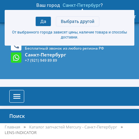
Ваш город
Санкт-Петербург
?
1
0
Личный кабинет
Да
Выбрать другой
товаров
+7 (921) 949 89 89
От выбранного города зависят цены, наличие товара и способы
Магазин и склад в Санкт-Петербурге
(Карта)
доставки.
8-800-555-85-81
Бесплатный звонок из любого региона РФ
Санкт-Петербург
+7 (921) 949 89 89
Поиск
Главная
Каталог запчастей Mercury - Санкт-Петербург
LENS-INDICATOR