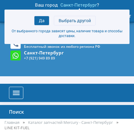
Ваш город
Санкт-Петербург
?
1
0
Личный кабинет
Да
Выбрать другой
товаров
+7 (921) 949 89 89
От выбранного города зависят цены, наличие товара и способы
Магазин и склад в Санкт-Петербурге
(Карта)
доставки.
8-800-555-85-81
Бесплатный звонок из любого региона РФ
Санкт-Петербург
+7 (921) 949 89 89
Поиск
Главная
Каталог запчастей Mercury - Санкт-Петербург
LINE KIT-FUEL