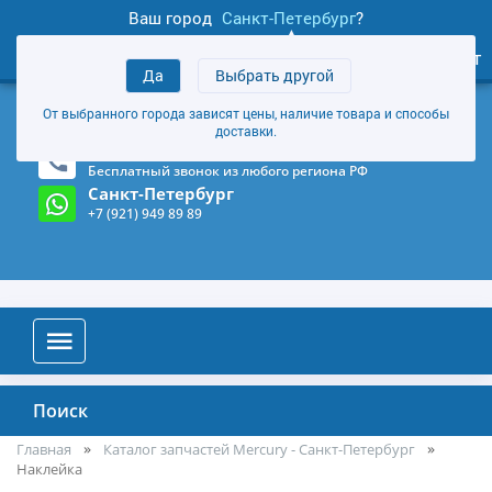
Ваш город
Санкт-Петербург
?
1
0
Личный кабинет
Да
Выбрать другой
товаров
+7 (921) 949 89 89
От выбранного города зависят цены, наличие товара и способы
Магазин и склад в Санкт-Петербурге
(Карта)
доставки.
8-800-555-85-81
Бесплатный звонок из любого региона РФ
Санкт-Петербург
+7 (921) 949 89 89
Поиск
Главная
Каталог запчастей Mercury - Санкт-Петербург
Наклейка