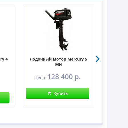
ry 4
Лодочный мотор Mercury 5
Лодочны
MH
128 400 р.
Цена:
Цен
Купить