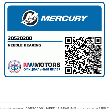
ь с артикулом
20520200
-
NEEDLE BEARING
из каталога MER