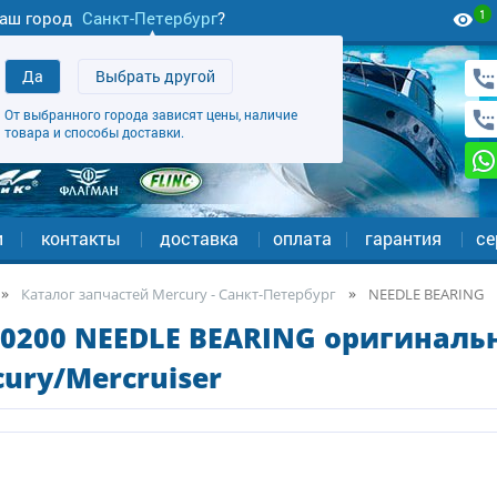
1
аш город
Санкт-Петербург
?
Да
Выбрать другой
От выбранного города зависят цены, наличие
товара и способы доставки.
и
контакты
доставка
оплата
гарантия
се
Каталог запчастей Mercury - Санкт-Петербург
NEEDLE BEARING
0200 NEEDLE BEARING оригиналь
ury/Mercruiser