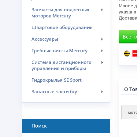
Marine 
Запчасти для подвесных
указана
моторов Mercury
Доставк
Швартовое оборудование
Все п
Аксессуары
Гребные винты Mercury
Система дистанционного
управления и приборы
Гидрокрылья SE Sport
О То
Запасные части б/у
мот
Поиск