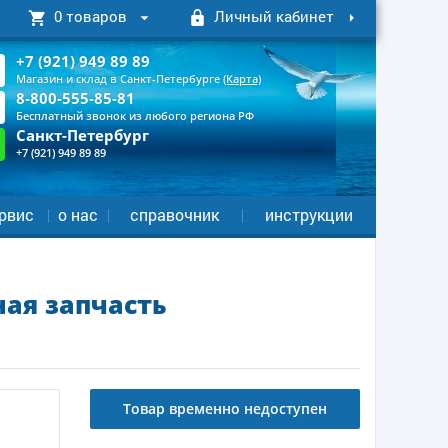
0 товаров
Личный кабинет
+7 (921) 949 89 89
Магазин и склад в Санкт-Петербурге
(Карта)
8-800-555-85-81
Бесплатный звонок из любого региона РФ
Санкт-Петербург
+7 (921) 949 89 89
рвис
о нас
справочник
инструкции
ная запчасть
Товар временно недоступен