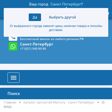
Ваш город
Санкт-Петербург
?
1
0
Личный кабинет
Да
Выбрать другой
товаров
+7 (921) 949 89 89
От выбранного города зависят цены, наличие товара и способы
Магазин и склад в Санкт-Петербурге
(Карта)
доставки.
8-800-555-85-81
Бесплатный звонок из любого региона РФ
Санкт-Петербург
+7 (921) 949 89 89
Поиск
Главная
Каталог запчастей Mercury - Санкт-Петербург
O-
RING