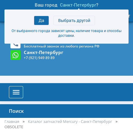
Ваш город
Санкт-Петербург
?
1
0
Личный кабинет
Да
Выбрать другой
товаров
+7 (921) 949 89 89
От выбранного города зависят цены, наличие товара и способы
Магазин и склад в Санкт-Петербурге
(Карта)
доставки.
8-800-555-85-81
Бесплатный звонок из любого региона РФ
Санкт-Петербург
+7 (921) 949 89 89
Поиск
Главная
Каталог запчастей Mercury - Санкт-Петербург
OBSOLETE