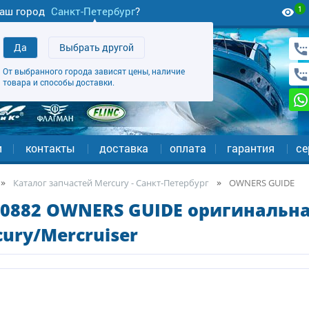
1
аш город
Санкт-Петербург
?
Да
Выбрать другой
От выбранного города зависят цены, наличие
товара и способы доставки.
и
контакты
доставка
оплата
гарантия
се
Каталог запчастей Mercury - Санкт-Петербург
OWNERS GUIDE
90882 OWNERS GUIDE оригинальна
ury/Mercruiser