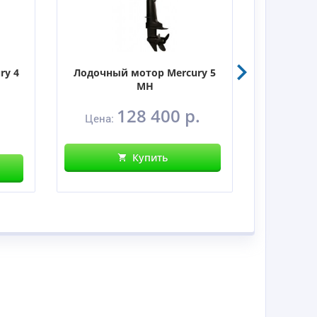
ry 4
Лодочный мотор Mercury 5
Лодочны
MH
128 400 р.
Цена:
Цен
Купить