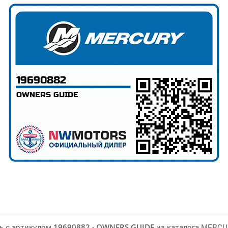
ь с артикулом
19690882
-
OWNERS GUIDE
из каталога MERC