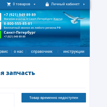
0 товаров
Личный кабинет
+7 (921) 949 89 89
Магазин и склад в Санкт-Петербурге
(Карта)
8-800-555-85-81
Бесплатный звонок из любого региона РФ
Санкт-Петербург
+7 (921) 949 89 89
рвис
о нас
справочник
инструкции
я запчасть
Товар временно недоступен