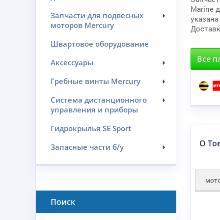
Marine 
Запчасти для подвесных
указана
моторов Mercury
Доставк
Швартовое оборудование
Все п
Аксессуары
Гребные винты Mercury
Система дистанционного
управления и приборы
Гидрокрылья SE Sport
О То
Запасные части б/у
мот
Поиск