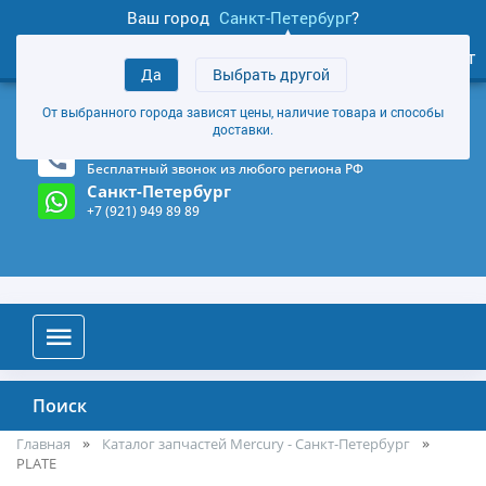
Ваш город
Санкт-Петербург
?
1
0
Личный кабинет
Да
Выбрать другой
товаров
+7 (921) 949 89 89
От выбранного города зависят цены, наличие товара и способы
Магазин и склад в Санкт-Петербурге
(Карта)
доставки.
8-800-555-85-81
Бесплатный звонок из любого региона РФ
Санкт-Петербург
+7 (921) 949 89 89
Поиск
Главная
Каталог запчастей Mercury - Санкт-Петербург
PLATE