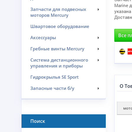
Marine 
Запчасти для подвесных
указана
моторов Mercury
Доставк
Швартовое оборудование
Все п
Аксессуары
Гребные винты Mercury
Система дистанционного
управления и приборы
Гидрокрылья SE Sport
О То
Запасные части б/у
мот
Поиск