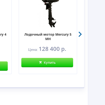
ry 4
Лодочный мотор Mercury 5
Лодочны
MH
128 400 р.
Цена:
Цен
Купить