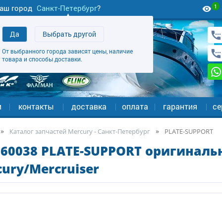
1
аш город
Санкт-Петербург
?
Да
Выбрать другой
От выбранного города зависят цены, наличие
товара и способы доставки.
и
контакты
доставка
оплата
гарантия
се
Каталог запчастей Mercury - Санкт-Петербург
PLATE-SUPPORT
60038 PLATE-SUPPORT оригиналь
ury/Mercruiser