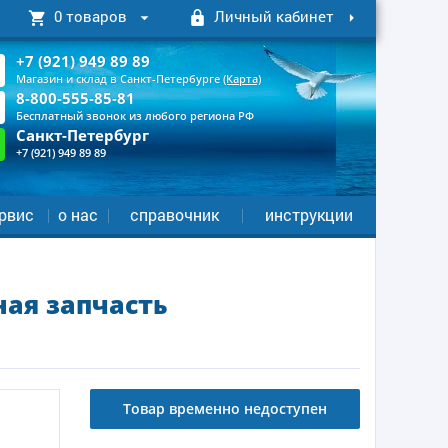
0 товаров
Личный кабинет
+7 (921) 949 89 89
Магазин и склад в Санкт-Петербурге
(Карта)
8-800-555-85-81
Бесплатный звонок из любого региона РФ
Санкт-Петербург
+7 (921) 949 89 89
рвис
о нас
справочник
инструкции
ная запчасть
Товар временно недоступен