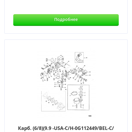
Подробнее
Карб. (6/8)(9.9 -USA-С/Н-0G112449/BEL-С/