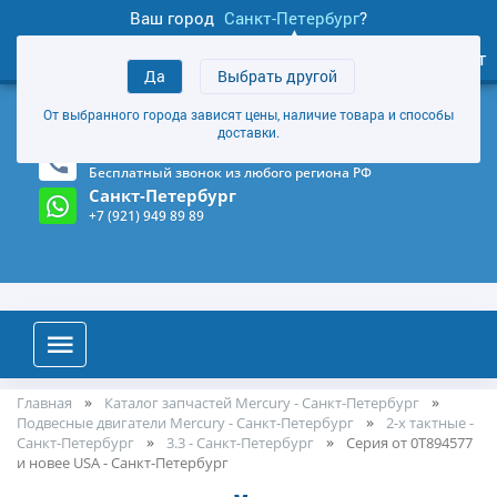
Ваш город
Санкт-Петербург
?
0
Личный кабинет
Да
Выбрать другой
товаров
+7 (921) 949 89 89
От выбранного города зависят цены, наличие товара и способы
Магазин и склад в Санкт-Петербурге
(Карта)
доставки.
8-800-555-85-81
Бесплатный звонок из любого региона РФ
Санкт-Петербург
+7 (921) 949 89 89
Главная
Каталог запчастей Mercury - Санкт-Петербург
Подвесные двигатели Mercury - Санкт-Петербург
2-х тактные -
Санкт-Петербург
3.3 - Санкт-Петербург
Серия от 0T894577
и новее USA - Санкт-Петербург