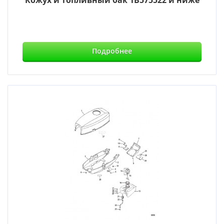
Кожух и топливный бак 1B575522 и ниже
Подробнее