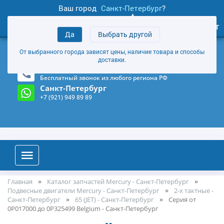
Ваш город
Санкт-Петербург
?
0
Личный кабинет
Да
Выбрать другой
товаров
+7 (921) 949 89 89
От выбранного города зависят цены, наличие товара и способы
Магазин и склад в Санкт-Петербурге
(Карта)
доставки.
8-800-555-85-81
Бесплатный звонок из любого региона РФ
Санкт-Петербург
+7 (921) 949 89 89
Главная
Каталог запчастей Mercury - Санкт-Петербург
Подвесные двигатели Mercury - Санкт-Петербург
2-х тактные -
Санкт-Петербург
65 (JET) - Санкт-Петербург
Серия от
0P017000 до 0P325499 Belgium - Санкт-Петербург