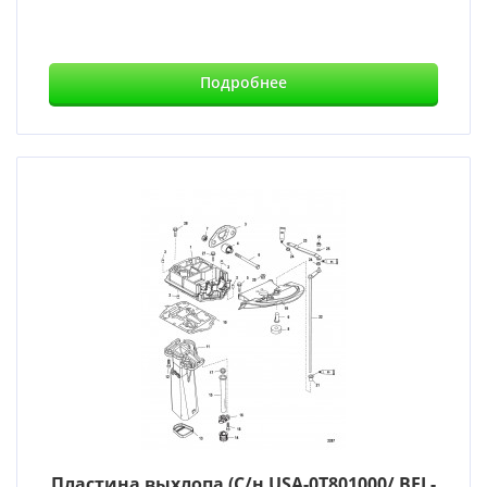
Подробнее
Пластина выхлопа (С/н USA-0T801000/ BEL-