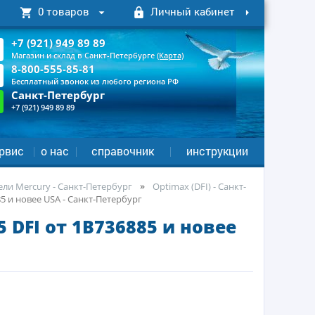
0 товаров
Личный кабинет
+7 (921) 949 89 89
Магазин и склад в Санкт-Петербурге
(Карта)
8-800-555-85-81
Бесплатный звонок из любого региона РФ
Санкт-Петербург
+7 (921) 949 89 89
рвис
о нас
справочник
инструкции
ли Mercury - Санкт-Петербург
Optimax (DFI) - Санкт-
5 и новее USA - Санкт-Петербург
DFI от 1B736885 и новее