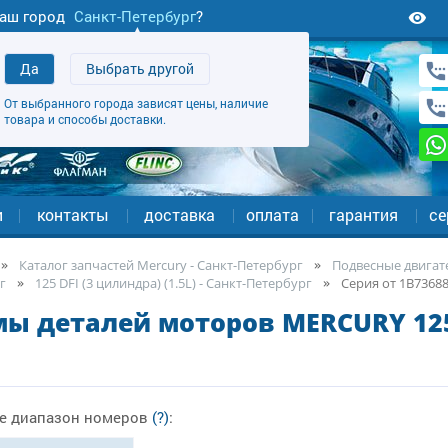
аш город
Санкт-Петербург
?
Да
Выбрать другой
От выбранного города зависят цены, наличие
товара и способы доставки.
и
контакты
доставка
оплата
гарантия
се
Каталог запчастей Mercury - Санкт-Петербург
Подвесные двигате
г
125 DFI (3 цилиндра) (1.5L) - Санкт-Петербург
Серия от 1B73688
ы деталей моторов MERCURY 125 
е диапазон номеров
(?)
: