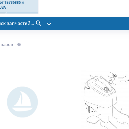
от 1B736885 и
USA
ск запчастей...
варов : 45