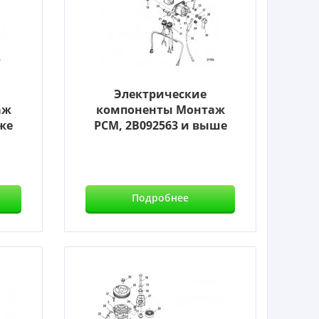
Электрические
аж
компоненты Монтаж
же
PCM, 2B092563 и выше
Подробнее