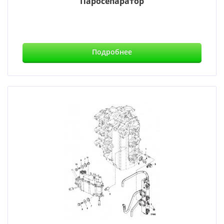
Паросепаратор
Подробнее