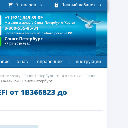
0 товаров
Личный кабинет
+7 (921) 949 89 89
Магазин и склад в Санкт-Петербурге
(Карта)
8-800-555-85-81
Бесплатный звонок из любого региона РФ
Санкт-Петербург
+7 (921) 949 89 89
рвис
о нас
справочник
инструкции
ли Mercury - Санкт-Петербург
4-х тактные - Санкт-
094995 USA - Санкт-Петербург
FI от 1B366823 до