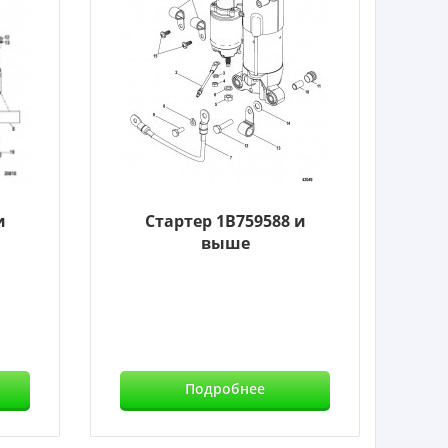
и
Стартер 1B759588 и
выше
Подробнее