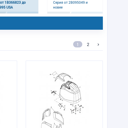
 от 1B366823 до
Серия от 2B095049 и
995 USA
новее
1
2