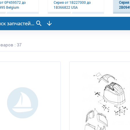
от 0P459572 до
Серия от 1B227000 до
Серия
95 Belgium
1B366822 USA
2B094
ск запчастей...
варов : 37