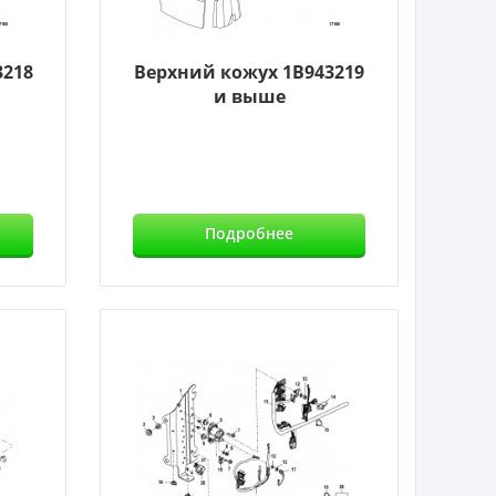
3218
Верхний кожух 1B943219
и выше
Подробнее