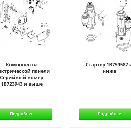
Компоненты
Стартер 1B759587 
ектрической панели
ниже
Серийный номер
1B723943 и выше
Подробнее
Подробнее