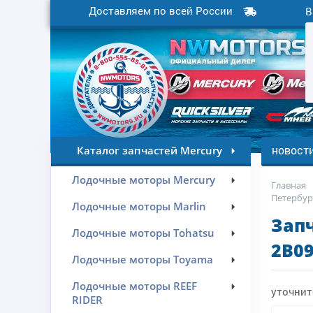
Доставляем по всей России
В
новост
Каталог запчастей Mercury
Лодочные моторы Mercury
Главная
Петербур
Лодочные моторы Marlin
Запч
Лодочные моторы Tohatsu
2B09
Лодочные моторы Toyama
Лодочные моторы REEF
уточнит
RIDER