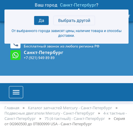
Ваш город
Санкт-Петербург
?
0
Личный кабинет
Да
Выбрать другой
товаров
+7 (921) 949 89 89
От выбранного города зависят цены, наличие товара и способы
Магазин и склад в Санкт-Петербурге
(Карта)
доставки.
8-800-555-85-81
Бесплатный звонок из любого региона РФ
Санкт-Петербург
+7 (921) 949 89 89
Главная
Каталог запчастей Mercury - Санкт-Петербург
Подвесные двигатели Mercury - Санкт-Петербург
4-х тактные -
Санкт-Петербург
75 (4-тактный) - Санкт-Петербург
Серия
от 0G960500 до 0T800999 USA - Санкт-Петербург