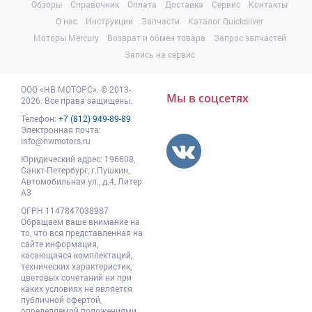
Обзоры
Справочник
Оплата
Доставка
Сервис
Контакты
О нас
Инструкции
Запчасти
Каталог Quicksilver
Моторы Mercury
Возврат и обмен товара
Запрос запчастей
Запись на сервис
ООО
«НВ МОТОРС»
.
© 2013-
Мы в соцсетях
2026. Все права защищены.
Телефон:
+7 (812) 949-89-89
Электронная почта:
info@nwmotors.ru
Юридический адрес:
196608
,
Санкт-Петербург,
г.Пушкин
,
Автомобильная ул., д.4, Литер
А3
ОГРН 1147847038987
Обращаем ваше внимание на
то, что вся представленная на
сайте информация,
касающаяся комплектаций,
технических характеристик,
цветовых сочетаний ни при
каких условиях не является
публичной офертой,
определяемой положениями