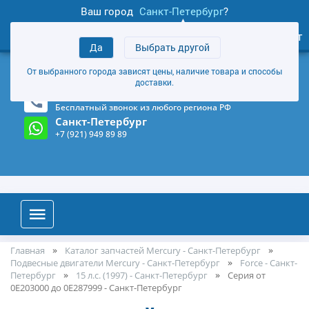
Ваш город
Санкт-Петербург
?
0
Личный кабинет
Да
Выбрать другой
товаров
+7 (921) 949 89 89
От выбранного города зависят цены, наличие товара и способы
Магазин и склад в Санкт-Петербурге
(Карта)
доставки.
8-800-555-85-81
Бесплатный звонок из любого региона РФ
Санкт-Петербург
+7 (921) 949 89 89
Главная
Каталог запчастей Mercury - Санкт-Петербург
Подвесные двигатели Mercury - Санкт-Петербург
Force - Санкт-
Петербург
15 л.с. (1997) - Санкт-Петербург
Серия от
0E203000 до 0E287999 - Санкт-Петербург