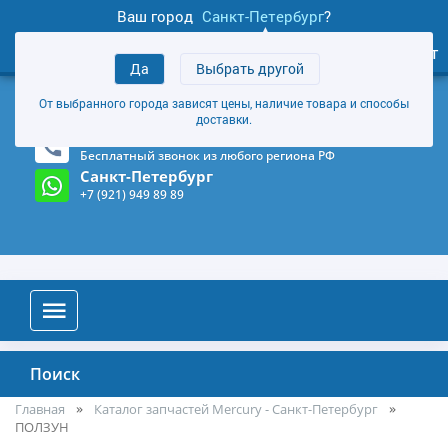
Ваш город
Санкт-Петербург
?
1
0
Личный кабинет
Да
Выбрать другой
товаров
+7 (921) 949 89 89
От выбранного города зависят цены, наличие товара и способы
Магазин и склад в Санкт-Петербурге
(Карта)
доставки.
8-800-555-85-81
Бесплатный звонок из любого региона РФ
Санкт-Петербург
+7 (921) 949 89 89
Поиск
Главная
Каталог запчастей Mercury - Санкт-Петербург
ПОЛЗУН