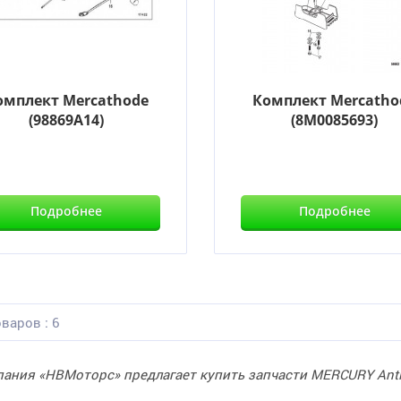
омплект Mercathode
Комплект Mercatho
(98869A14)
(8M0085693)
Подробнее
Подробнее
варов : 6
ания «НВМоторс» предлагает купить запчасти MERCURY Anti-