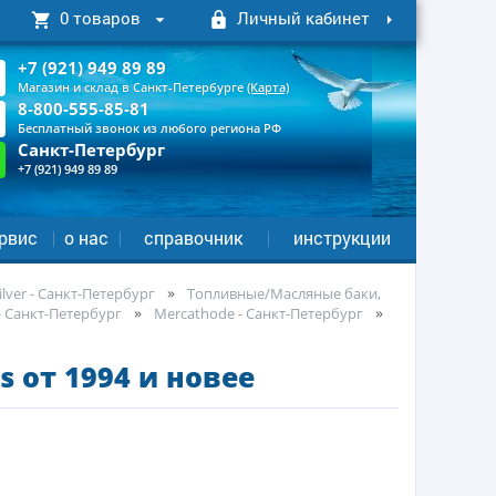
0 товаров
Личный кабинет
+7 (921) 949 89 89
Магазин и склад в Санкт-Петербурге
(Карта)
8-800-555-85-81
Бесплатный звонок из любого региона РФ
Санкт-Петербург
+7 (921) 949 89 89
рвис
о нас
справочник
инструкции
lver - Санкт-Петербург
Топливные/Масляные баки,
 Санкт-Петербург
Mercathode - Санкт-Петербург
s от 1994 и новее