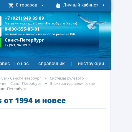
0 товаров
Личный кабинет
+7 (921) 949 89 89
Магазин и склад в Санкт-Петербурге
(Карта)
8-800-555-85-81
Бесплатный звонок из любого региона РФ
Санкт-Петербург
+7 (921) 949 89 89
рвис
о нас
справочник
инструкции
lver - Санкт-Петербург
Системы рулевого
ния - Санкт-Петербург
Электрогидравлические -
анкт-Петербург
 от 1994 и новее