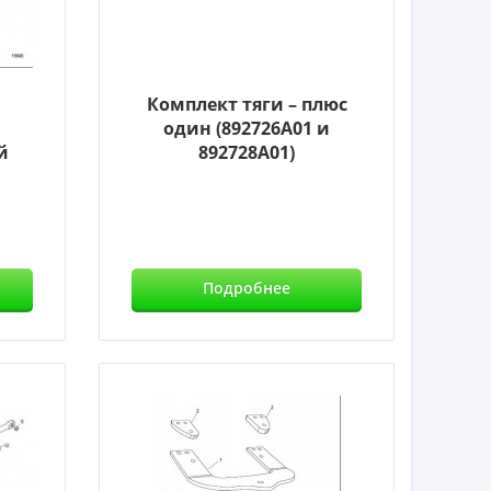
Комплект тяги – плюс
один (892726A01 и
й
892728A01)
Подробнее