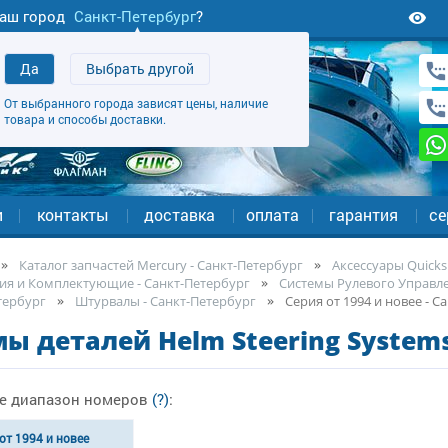
аш город
Санкт-Петербург
?
Да
Выбрать другой
От выбранного города зависят цены, наличие
товара и способы доставки.
и
контакты
доставка
оплата
гарантия
се
Каталог запчастей Mercury - Санкт-Петербург
Аксессуары Quicksi
ия и Комплектующие - Санкт-Петербург
Системы Рулевого Управле
тербург
Штурвалы - Санкт-Петербург
Серия от 1994 и новее - С
ы деталей Helm Steering Systems
е диапазон номеров
(?)
:
от 1994 и новее