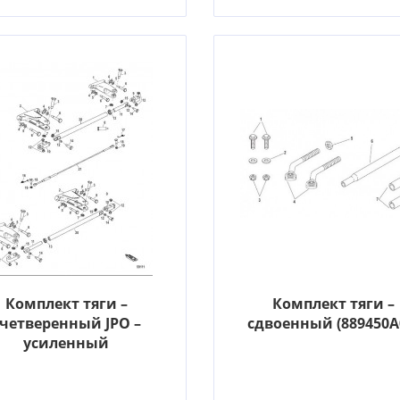
Комплект тяги –
Комплект тяги –
счетверенный JPO –
сдвоенный (889450A
усиленный