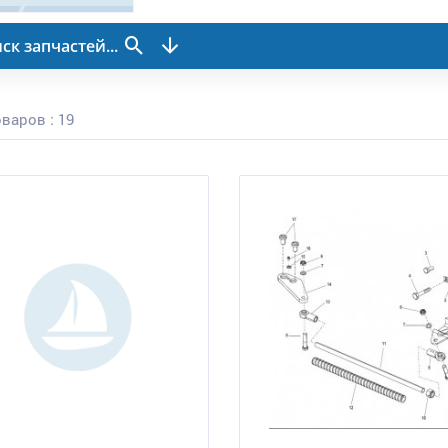
ск запчастей...
варов : 19