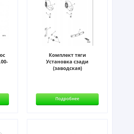
юс
Комплект тяги
00-
Установка сзади
(заводская)
Подробнее