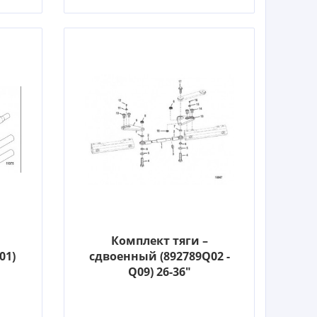
Комплект тяги –
01)
сдвоенный (892789Q02 -
Q09) 26-36"