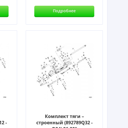
Подробнее
Комплект тяги –
2 -
строенный (892789Q32 -