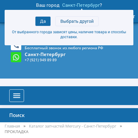
Ваш город
Санкт-Петербург
?
1
0
Личный кабинет
Да
Выбрать другой
товаров
+7 (921) 949 89 89
От выбранного города зависят цены, наличие товара и способы
Магазин и склад в Санкт-Петербурге
(Карта)
доставки.
8-800-555-85-81
Бесплатный звонок из любого региона РФ
Санкт-Петербург
+7 (921) 949 89 89
Поиск
Главная
Каталог запчастей Mercury - Санкт-Петербург
ПРОКЛАДКА