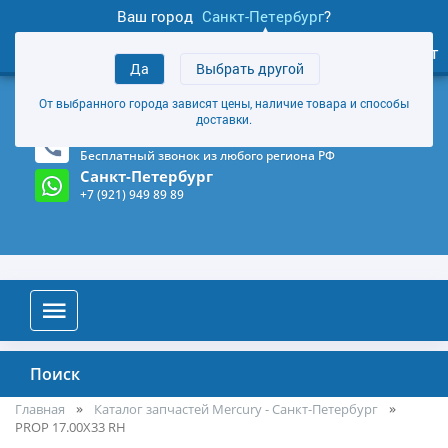
Ваш город
Санкт-Петербург
?
1
0
Личный кабинет
Да
Выбрать другой
товаров
+7 (921) 949 89 89
От выбранного города зависят цены, наличие товара и способы
Магазин и склад в Санкт-Петербурге
(Карта)
доставки.
8-800-555-85-81
Бесплатный звонок из любого региона РФ
Санкт-Петербург
+7 (921) 949 89 89
Поиск
Главная
Каталог запчастей Mercury - Санкт-Петербург
PROP 17.00X33 RH