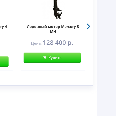
ry 4
Лодочный мотор Mercury 5
Лодочны
MH
128 400 р.
Цена:
Цен
Купить