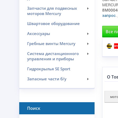
MERCURY
Запчасти для подвесных
8M0004
моторов Mercury
запрос
.
Швартовое оборудование
Все п
Аксессуары
Гребные винты Mercury
Система дистанционного
управления и приборы
Гидрокрылья SE Sport
О То
Запасные части б/у
мот
Поиск