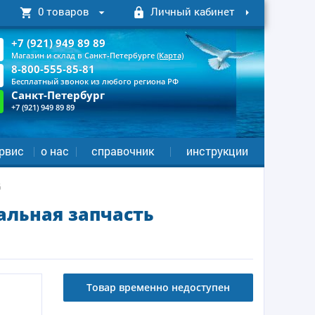
0 товаров
Личный кабинет
+7 (921) 949 89 89
Магазин и склад в Санкт-Петербурге
(Карта)
8-800-555-85-81
Бесплатный звонок из любого региона РФ
Санкт-Петербург
+7 (921) 949 89 89
рвис
о нас
справочник
инструкции
G
альная запчасть
Товар временно недоступен