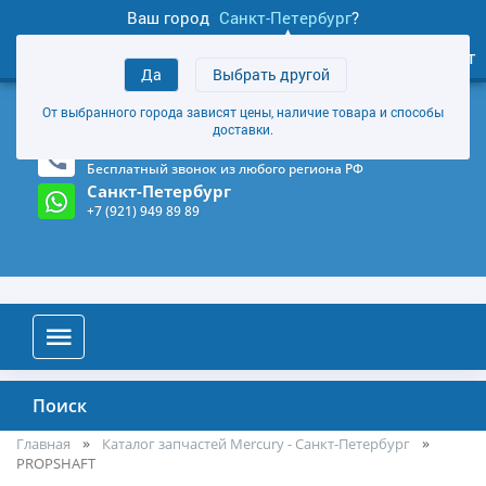
Ваш город
Санкт-Петербург
?
1
0
Личный кабинет
Да
Выбрать другой
товаров
+7 (921) 949 89 89
От выбранного города зависят цены, наличие товара и способы
Магазин и склад в Санкт-Петербурге
(Карта)
доставки.
8-800-555-85-81
Бесплатный звонок из любого региона РФ
Санкт-Петербург
+7 (921) 949 89 89
Поиск
Главная
Каталог запчастей Mercury - Санкт-Петербург
PROPSHAFT