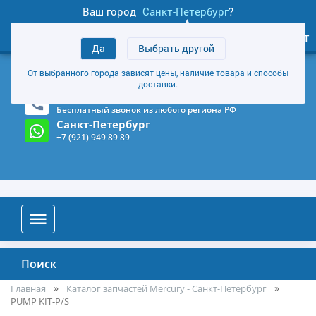
Ваш город
Санкт-Петербург
?
1
0
Личный кабинет
Да
Выбрать другой
товаров
+7 (921) 949 89 89
От выбранного города зависят цены, наличие товара и способы
Магазин и склад в Санкт-Петербурге
(Карта)
доставки.
8-800-555-85-81
Бесплатный звонок из любого региона РФ
Санкт-Петербург
+7 (921) 949 89 89
Поиск
Главная
Каталог запчастей Mercury - Санкт-Петербург
PUMP KIT-P/S