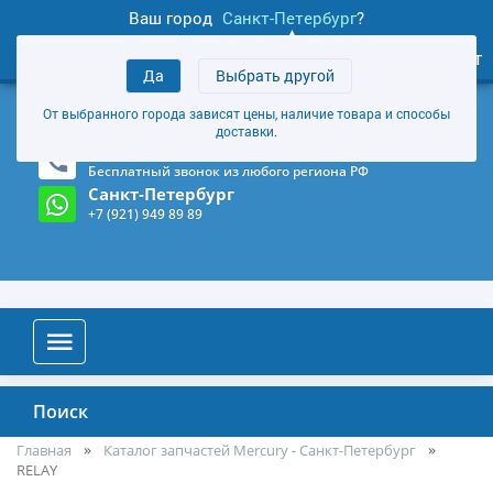
Ваш город
Санкт-Петербург
?
1
0
Личный кабинет
Да
Выбрать другой
товаров
+7 (921) 949 89 89
От выбранного города зависят цены, наличие товара и способы
Магазин и склад в Санкт-Петербурге
(Карта)
доставки.
8-800-555-85-81
Бесплатный звонок из любого региона РФ
Санкт-Петербург
+7 (921) 949 89 89
Поиск
Главная
Каталог запчастей Mercury - Санкт-Петербург
RELAY