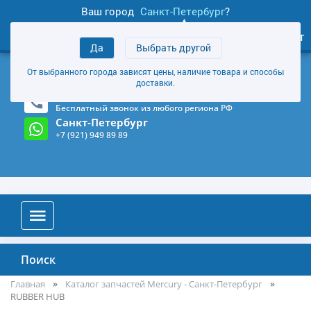
Ваш город
Санкт-Петербург
?
1
0
Личный кабинет
Да
Выбрать другой
товаров
+7 (921) 949 89 89
От выбранного города зависят цены, наличие товара и способы
Магазин и склад в Санкт-Петербурге
(Карта)
доставки.
8-800-555-85-81
Бесплатный звонок из любого региона РФ
Санкт-Петербург
+7 (921) 949 89 89
Поиск
Главная
Каталог запчастей Mercury - Санкт-Петербург
RUBBER HUB