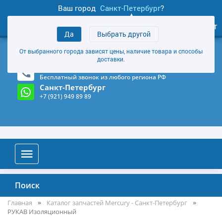
Ваш город
Санкт-Петербург
?
1
0
Личный кабинет
Да
Выбрать другой
товаров
+7 (921) 949 89 89
От выбранного города зависят цены, наличие товара и способы
Магазин и склад в Санкт-Петербурге
(Карта)
доставки.
8-800-555-85-81
Бесплатный звонок из любого региона РФ
Санкт-Петербург
+7 (921) 949 89 89
Поиск
Главная
Каталог запчастей Mercury - Санкт-Петербург
РУКАВ Изоляционный