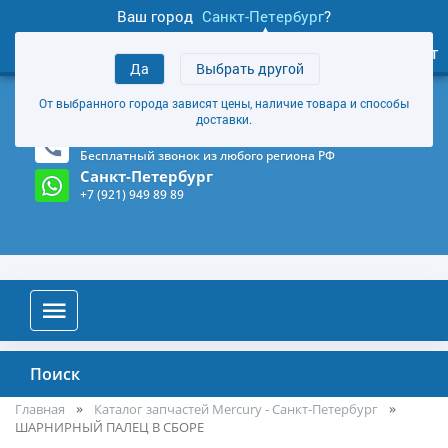
Ваш город
Санкт-Петербург
?
1
0
Личный кабинет
Да
Выбрать другой
товаров
+7 (921) 949 89 89
От выбранного города зависят цены, наличие товара и способы
Магазин и склад в Санкт-Петербурге
(Карта)
доставки.
8-800-555-85-81
Бесплатный звонок из любого региона РФ
Санкт-Петербург
+7 (921) 949 89 89
Поиск
Главная
Каталог запчастей Mercury - Санкт-Петербург
ШАРНИРНЫЙ ПАЛЕЦ В СБОРЕ