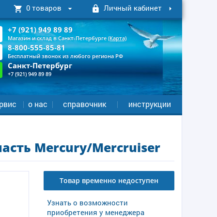
0 товаров
Личный кабинет
+7 (921) 949 89 89
Магазин и склад в Санкт-Петербурге
(Карта)
8-800-555-85-81
Бесплатный звонок из любого региона РФ
Санкт-Петербург
+7 (921) 949 89 89
рвис
о нас
справочник
инструкции
асть Mercury/Mercruiser
Товар временно недоступен
Узнать о возможности
приобретения у менеджера