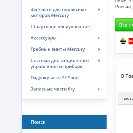
ниже. В
России,
Запчасти для подвесных
моторов Mercury
Все п
Швартовое оборудование
Аксессуары
Гребные винты Mercury
Система дистанционного
управления и приборы
О То
Гидрокрылья SE Sport
Запасные части б/у
мот
Поиск