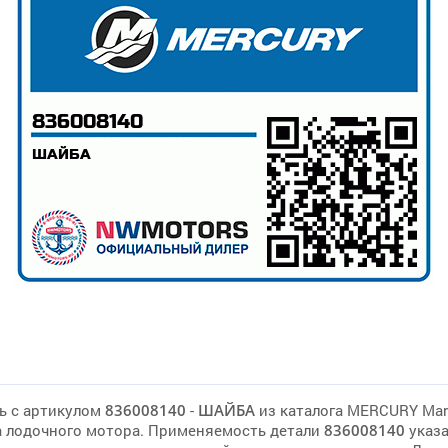
ь с артикулом
836008140
-
ШАЙБА
из каталога MERCURY Mar
 лодочного мотора. Применяемость детали
836008140
указ