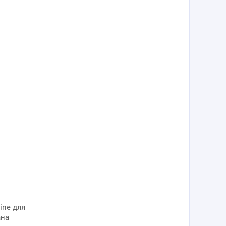
ine для
ана