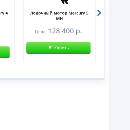
ry 4
Лодочный мотор Mercury 5
Лодочны
MH
128 400 р.
Цена:
Цен
Купить