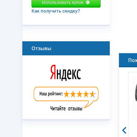
Использовать купон
Как получить скидку?
Отзывы
По
75-16)
СТОПОРНАЯ ШАЙБА (0.437)