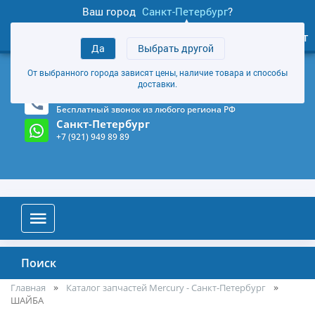
Ваш город
Санкт-Петербург
?
1
0
Личный кабинет
Да
Выбрать другой
товаров
+7 (921) 949 89 89
От выбранного города зависят цены, наличие товара и способы
Магазин и склад в Санкт-Петербурге
(Карта)
доставки.
8-800-555-85-81
Бесплатный звонок из любого региона РФ
Санкт-Петербург
+7 (921) 949 89 89
Поиск
Главная
Каталог запчастей Mercury - Санкт-Петербург
ШАЙБА