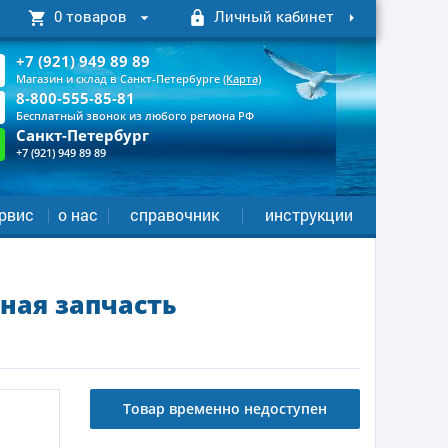
0 товаров
Личный кабинет
+7 (921) 949 89 89
Магазин и склад в Санкт-Петербурге
(Карта)
8-800-555-85-81
Бесплатный звонок из любого региона РФ
Санкт-Петербург
+7 (921) 949 89 89
рвис
о нас
справочник
инструкции
ная запчасть
Товар временно недоступен