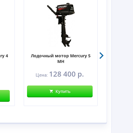
ry 4
Лодочный мотор Mercury 5
Лодочны
MH
128 400 р.
Цена:
Цен
Купить