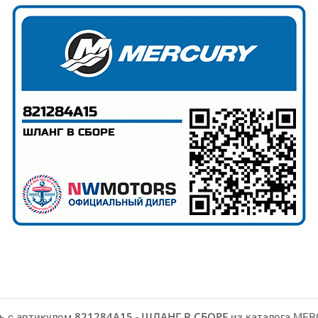
ь с артикулом
821284A15
-
ШЛАНГ В СБОРЕ
из каталога ME