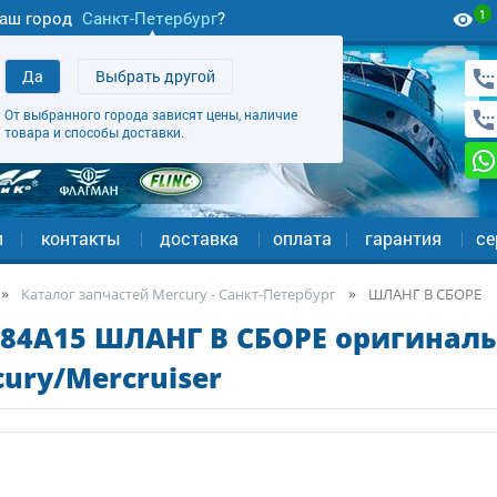
1
аш город
Санкт-Петербург
?
Да
Выбрать другой
От выбранного города зависят цены, наличие
товара и способы доставки.
и
контакты
доставка
оплата
гарантия
се
Каталог запчастей Mercury - Санкт-Петербург
ШЛАНГ В СБОРЕ
284A15 ШЛАНГ В СБОРЕ оригиналь
ury/Mercruiser