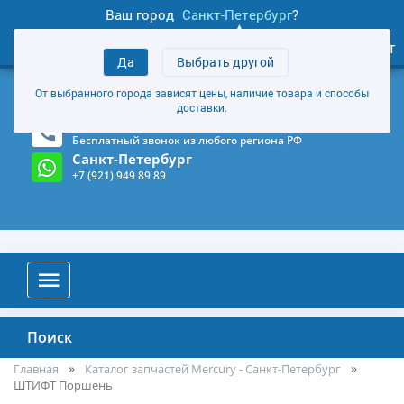
Ваш город
Санкт-Петербург
?
1
0
Личный кабинет
Да
Выбрать другой
товаров
+7 (921) 949 89 89
От выбранного города зависят цены, наличие товара и способы
Магазин и склад в Санкт-Петербурге
(Карта)
доставки.
8-800-555-85-81
Бесплатный звонок из любого региона РФ
Санкт-Петербург
+7 (921) 949 89 89
Поиск
Главная
Каталог запчастей Mercury - Санкт-Петербург
ШТИФТ Поршень