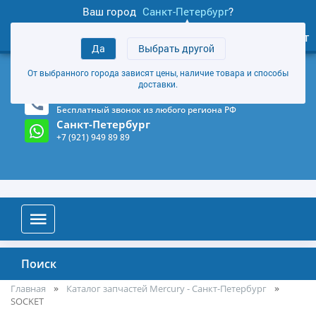
Ваш город
Санкт-Петербург
?
1
0
Личный кабинет
Да
Выбрать другой
товаров
+7 (921) 949 89 89
От выбранного города зависят цены, наличие товара и способы
Магазин и склад в Санкт-Петербурге
(Карта)
доставки.
8-800-555-85-81
Бесплатный звонок из любого региона РФ
Санкт-Петербург
+7 (921) 949 89 89
Поиск
Главная
Каталог запчастей Mercury - Санкт-Петербург
SOCKET