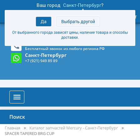
Ваш город
Санкт-Петербург
?
1
0
Личный кабинет
Да
Выбрать другой
товаров
+7 (921) 949 89 89
От выбранного города зависят цены, наличие товара и способы
Магазин и склад в Санкт-Петербурге
(Карта)
доставки.
8-800-555-85-81
Бесплатный звонок из любого региона РФ
Санкт-Петербург
+7 (921) 949 89 89
Поиск
Главная
Каталог запчастей Mercury - Санкт-Петербург
SPACER TAPERED BRG CUP