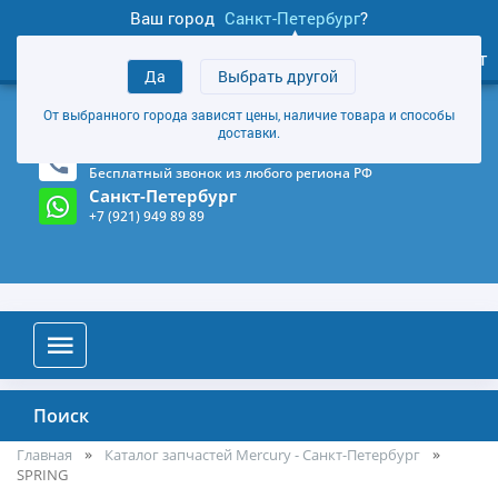
Ваш город
Санкт-Петербург
?
1
0
Личный кабинет
Да
Выбрать другой
товаров
+7 (921) 949 89 89
От выбранного города зависят цены, наличие товара и способы
Магазин и склад в Санкт-Петербурге
(Карта)
доставки.
8-800-555-85-81
Бесплатный звонок из любого региона РФ
Санкт-Петербург
+7 (921) 949 89 89
Поиск
Главная
Каталог запчастей Mercury - Санкт-Петербург
SPRING