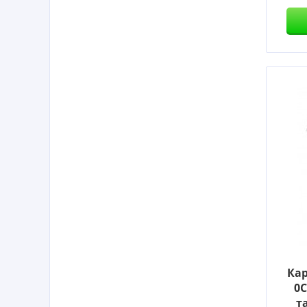
Кар
0C
т