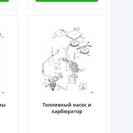
мы
Топливный насос и
карбюратор