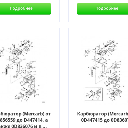
Подробнее
Подробнее
бюратор (Mercarb) от
Карбюратор (Mercarb
856559 до D447414, а
0D447415 до 0D8360
акже 0D836076 и в ...