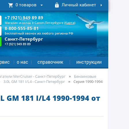
0 товаров
Личный кабинет
+7 (921) 949 89 89
Магазин и склад в Санкт-Петербурге
(Карта)
8-800-555-85-81
Бесплатный звонок из любого региона РФ
Санкт-Петербург
+7 (921) 949 89 89
рвис
о нас
справочник
инструкции
атели MerCruiser - Санкт-Петербург
Бензиновые
3.0L GM 181 I/L4 - Санкт-Петербург
Серия 1990-1994
GM 181 I/L4 1990-1994 от