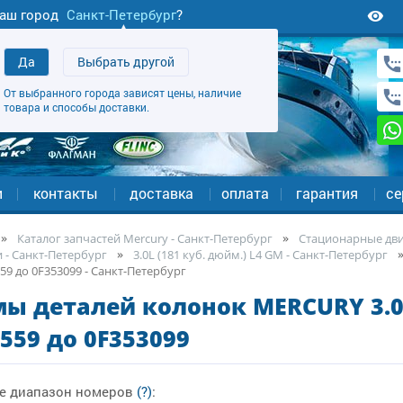
аш город
Санкт-Петербург
?
Да
Выбрать другой
От выбранного города зависят цены, наличие
товара и способы доставки.
и
контакты
доставка
оплата
гарантия
се
Каталог запчастей Mercury - Санкт-Петербург
Стационарные двиг
 - Санкт-Петербург
3.0L (181 куб. дюйм.) L4 GM - Санкт-Петербург
59 до 0F353099 - Санкт-Петербург
ы деталей колонок MERCURY 3.0L 
559 до 0F353099
е диапазон номеров
(?)
: