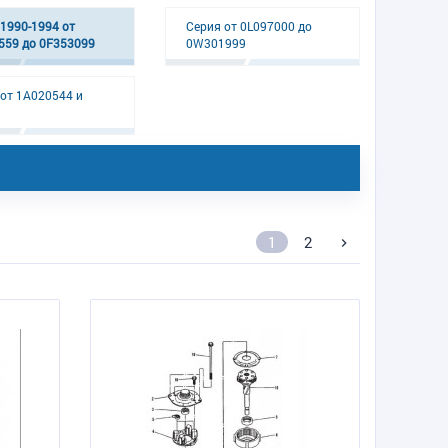
1990-1994 от
Серия от 0L097000 до
559 до 0F353099
0W301999
от 1A020544 и
1
2