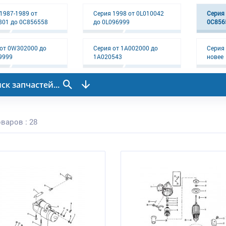
1987-1989 от
Серия 1998 от 0L010042
Серия 
801 до 0C856558
до 0L096999
0C856
от 0W302000 до
Серия от 1A002000 до
Серия 
9999
1A020543
новее
ск запчастей...
варов : 28