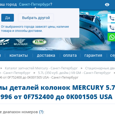
аш город
Санкт-Петербург
?
Да
Выбрать другой
От выбранного города зависят цены, наличие
товара и способы доставки.
и
контакты
доставка
оплата
гарантия
се
Каталог запчастей Mercury - Санкт-Петербург
Стационарные двиг
 - Санкт-Петербург
5.7L (350 куб. дюйм.) V8 GM - Санкт-Петербург
6 от 0F752400 до 0K001505 USA - Санкт-Петербург
ы деталей колонок MERCURY 5.7L
1996 от 0F752400 до 0K001505 USA
е диапазон номеров
(?)
: