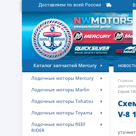
Доставляем по всей России
В
новост
Каталог запчастей Mercury
Лодочные моторы Mercury
Главная
двигатели
Лодочные моторы Marlin
Серия 199
Лодочные моторы Tohatsu
Схем
V-8 
Лодочные моторы Toyama
Лодочные моторы REEF
RIDER
уточнит