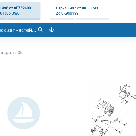
1996 от 0F752400
Серия 1997 от 0K001506
001505 USA
до 0K999999
ск запчастей...
варов : 35