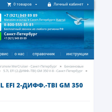
0 товаров
Личный кабинет
+7 (921) 949 89 89
Магазин и склад в Санкт-Петербурге
(Карта)
8-800-555-85-81
Бесплатный звонок из любого региона РФ
Санкт-Петербург
+7 (921) 949 89 89
рвис
о нас
справочник
инструкции
атели MerCruiser - Санкт-Петербург
Бензиновые
5.7L EFI (2-ДИФФ.-TBI) GM 350 V-8 - Санкт-Петербург
 EFI 2-ДИФФ.-TBI GM 350