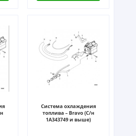
ия
Система охлаждения
/н
топлива – Bravo (С/н
1A343749 и выше)