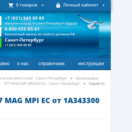
0 товаров
Личный кабинет
+7 (921) 949 89 89
Магазин и склад в Санкт-Петербурге
(Карта)
8-800-555-85-81
Бесплатный звонок из любого региона РФ
Санкт-Петербург
+7 (921) 949 89 89
рвис
о нас
справочник
инструкции
атели MerCruiser - Санкт-Петербург
Бензиновые
377 MAG MPI BRAVO EC - Санкт-Петербург
Серия от
 MAG MPI EC от 1A343300