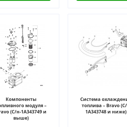
Компоненты
Система охлажден
опливного модуля –
топлива – Bravo (С
ravo (С/н-1A343749 и
1A343748 и ниже)
выше)