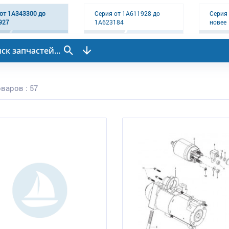
от 1A343300 до
Серия от 1A611928 до
Серия 
927
1A623184
новее
ск запчастей...
варов : 57