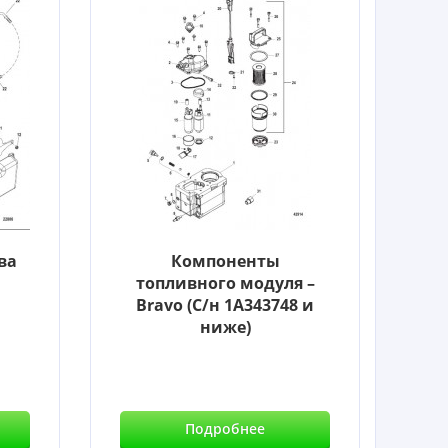
ва
Компоненты
топливного модуля –
Bravo (С/н 1A343748 и
ниже)
Подробнее