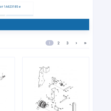
от 1A623185 и
1
2
3