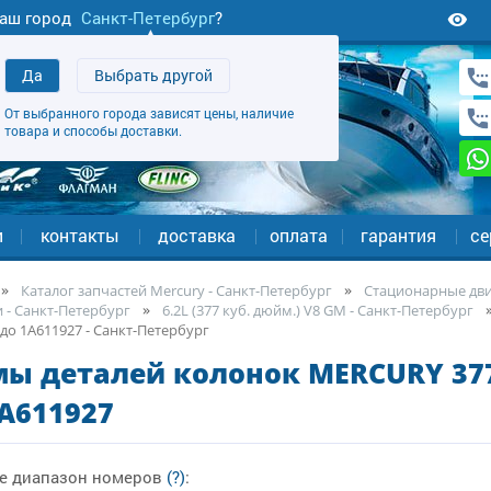
аш город
Санкт-Петербург
?
Да
Выбрать другой
От выбранного города зависят цены, наличие
товара и способы доставки.
и
контакты
доставка
оплата
гарантия
се
Каталог запчастей Mercury - Санкт-Петербург
Стационарные двиг
 - Санкт-Петербург
6.2L (377 куб. дюйм.) V8 GM - Санкт-Петербург
до 1A611927 - Санкт-Петербург
ы деталей колонок MERCURY 377
A611927
е диапазон номеров
(?)
: