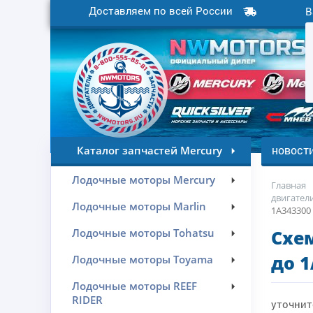
Доставляем по всей России
В
новост
Каталог запчастей Mercury
Лодочные моторы Mercury
Главная
двигатели
Лодочные моторы Marlin
1A343300 
Лодочные моторы Tohatsu
Схем
до 1
Лодочные моторы Toyama
Лодочные моторы REEF
RIDER
уточнит